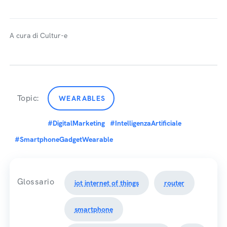
A cura di Cultur-e
Topic:
WEARABLES
#DigitalMarketing
#IntelligenzaArtificiale
#SmartphoneGadgetWearable
Glossario
iot internet of things
router
smartphone