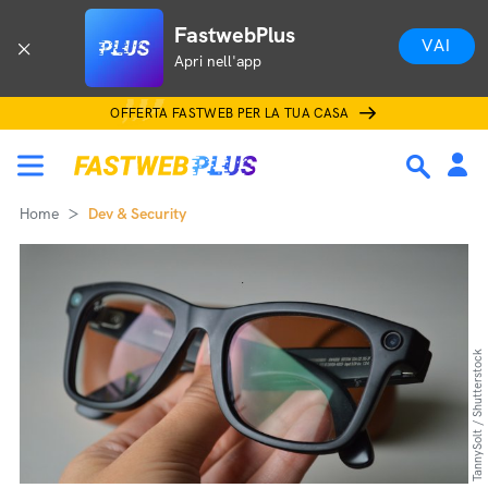
FastwebPlus
VAI
Apri nell'app
OFFERTA FASTWEB PER LA TUA CASA
Home
Dev & Security
TannySolt / Shutterstock