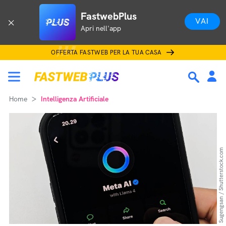
FastwebPlus
VAI
Apri nell'app
OFFERTA FASTWEB PER LA TUA CASA
Home
Intelligenza Artificiale
Sugengsan / Shutterstock.com