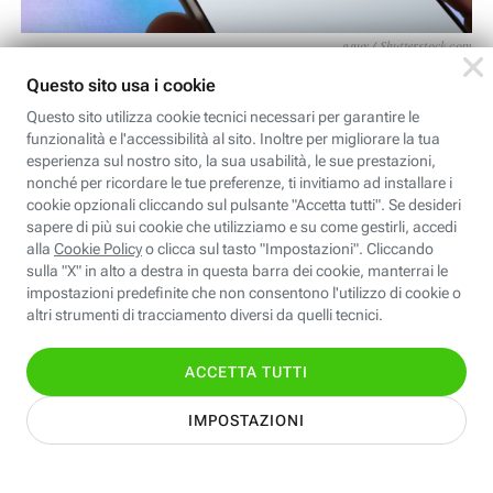
gguy / Shutterstock.com
L’accesso da browser e da app a Meta AI
è il
metodo più diretto per sfruttare le funzionalità
dell’intelligenza artificiale sviluppata
dall’azienda di Mark Zuckerberg. Tuttavia, è
bene essere consapevoli che la diffusione di
queste due soluzioni è, al momento, ancora
molto limitata e non presente in alcuni Paesi del
mondo.
effettuato l’accesso da browser o da
Una volta