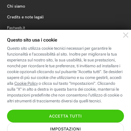
Chi siamo
Credits e note legali
Fastweb.it
Formazione
Fastweb Digital Academy
STEP FuturAbility District
Insieme, siamo futuro
© Fastweb SpA 2026 - P.IVA 12878470157