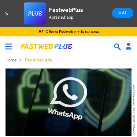
FastwebPlus
VAI
Apri nell'app
Offerta Fastweb per la tua casa
Home
Dev & Security
Samuel Boivin / Shutterstock.com