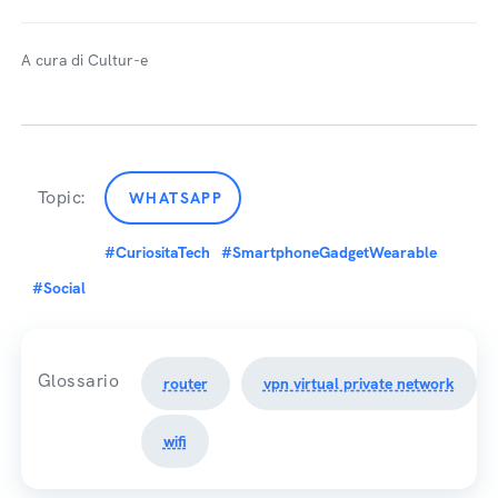
A cura di Cultur-e
Topic:
WHATSAPP
#CuriositaTech
#SmartphoneGadgetWearable
#Social
Glossario
router
vpn virtual private network
wifi