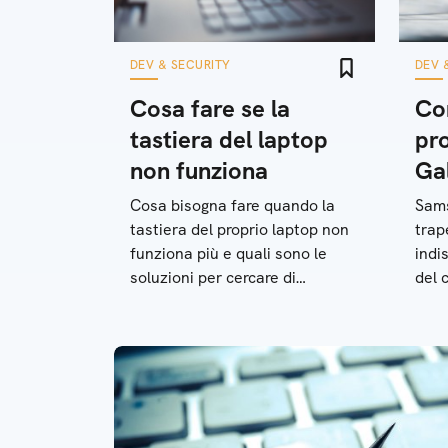
DEV & SECURITY
DEV 
Cosa fare se la
Co
tastiera del laptop
pr
non funziona
Ga
Cosa bisogna fare quando la
Sams
tastiera del proprio laptop non
trap
funziona più e quali sono le
indi
soluzioni per cercare di
del 
aggiustare il componente. La
sudc
guida completa
rigu