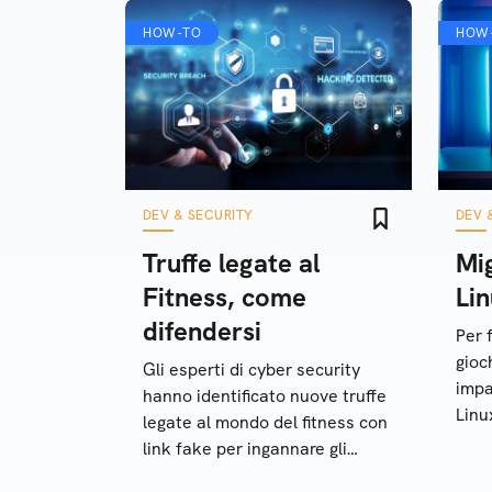
HOW-TO
HOW
DEV & SECURITY
DEV 
Truffe legate al
Mig
Fitness, come
Lin
difendersi
Per f
gioc
Gli esperti di cyber security
impa
hanno identificato nuove truffe
Linu
legate al mondo del fitness con
alle
link fake per ingannare gli
sing
utenti e rubare soldi e dati