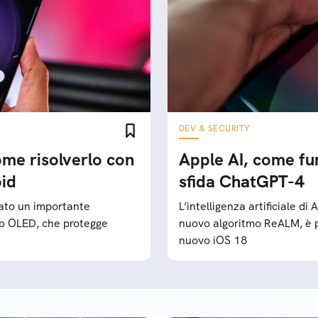
DEV & SECURITY
me risolverlo con
Apple AI, come fu
oid
sfida ChatGPT-4
iato un importante
L’intelligenza artificiale di
mo OLED, che protegge
nuovo algoritmo ReALM, è pro
nuovo iOS 18