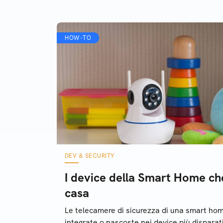
sensibili
HOW-TO
DEV & SECURITY
I device della Smart Home che
casa
Le telecamere di sicurezza di una smart ho
integrate o nascoste nei device più disparati: