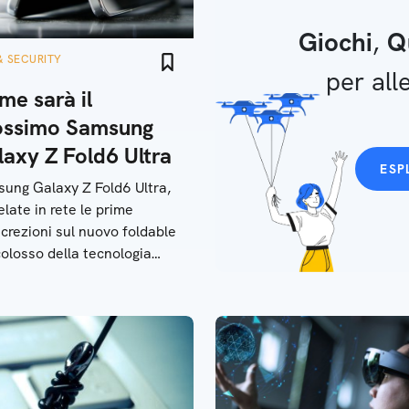
Giochi
,
Q
& SECURITY
per alle
me sarà il
ossimo Samsung
laxy Z Fold6 Ultra
ESP
ung Galaxy Z Fold6 Ultra,
elate in rete le prime
screzioni sul nuovo foldable
colosso della tecnologia
oreano. Cosa sappiamo al
ardo