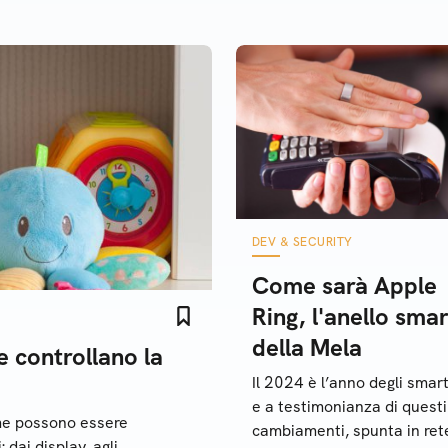
DEV & SECURITY
Come sarà Apple
Ring, l'anello smar
della Mela
 controllano la
Il 2024 è l’anno degli smart
e a testimonianza di questi
me possono essere
cambiamenti, spunta in rete
 dai display, agli