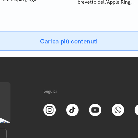
brevetto dell’Apple Ring,
l’anello smart del colosso d
Cupertino
Carica più contenuti
Seguici