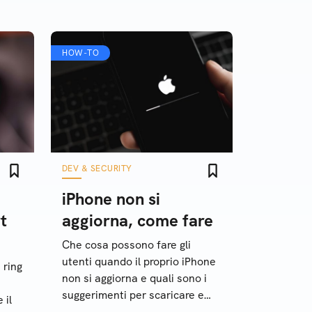
HOW-TO
DEV & SECURITY
iPhone non si
t
aggiorna, come fare
Che cosa possono fare gli
utenti quando il proprio iPhone
 ring
non si aggiorna e quali sono i
suggerimenti per scaricare e
 il
installare la versione più