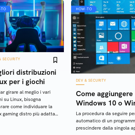
-TO
HOW-TO
& SECURITY
liori distribuzioni
ux per i giochi
DEV & SECURITY
ar girare al meglio i vari
Come aggiungere 
hi su Linux, bisogna
Windows 10 o Wi
rare come individuare la
La procedura da seguire per 
x gaming distro più adatta
automatico di un program
 proprie esigenze, o al
prescindere dalla singola a
olo titolo