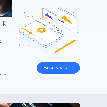
e
VAI AI VIDEO
altà
he e