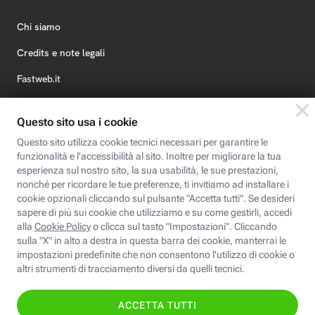
Chi siamo
Credits e note legali
Fastweb.it
Formazione
Fastweb Digital Academy
STEP FuturAbility District
Insieme, siamo futuro
© Fastweb SpA 2026 - P.IVA 12878470157