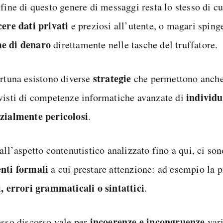
fine di questo genere di messaggi resta lo stesso di cu
cere dati privati
e preziosi all’utente, o magari sping
e di denaro
direttamente nelle tasche del truffatore.
strategie
ortuna esistono diverse
che permettono anche 
individ
visti di competenze informatiche avanzate di
zialmente pericolosi
.
all’aspetto contenutistico analizzato fino a qui, ci so
nti formali
a cui prestare attenzione: ad esempio la p
i, errori grammaticali o sintattici
.
incoerenze e incongruenze
esso discorso vale per
vari