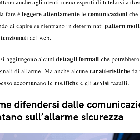
ttono anche agli utenti meno esperti di tutelarsi a do
leggere attentamente le comunicazioni
da fare è
che 
pattern molt
ndo di capire se rientrano in determinati
tenzionati
del web.
dettagli formali
 si aggiungono alcuni
che potrebbero
caratteristiche
egnali di allarme. Ma anche alcune
da 
notifiche
avvisi
pesso accomunano le
e gli
fasulli.
e difendersi dalle comunicazi
tano sull’allarme sicurezza