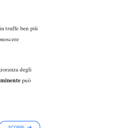
in truffe ben più
onoscere
gioranza degli
mminente
può
SCOPRI