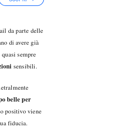
ail da parte delle
no di avere già
è quasi sempre
zioni
sensibili.
metralmente
po belle per
o positivo viene
sua fiducia.