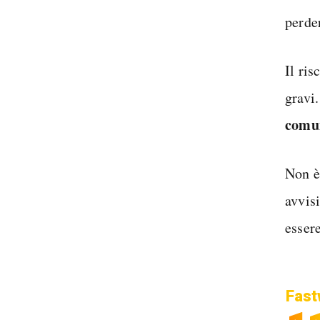
perde
Il ri
gravi
comun
Non è
avvis
esser
Fast