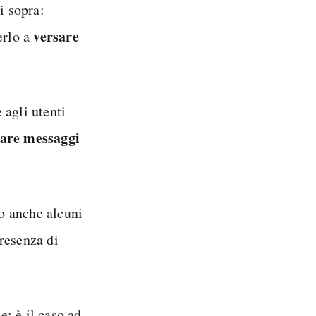
i sopra:
versare
erlo a
agli utenti
uare
messaggi
no anche alcuni
resenza di
e: è il caso ad