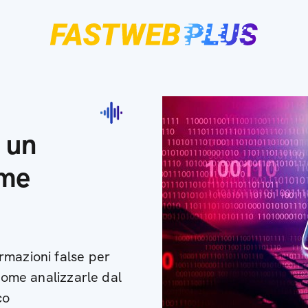
 un
rme
rmazioni false per
 come analizzarle dal
co