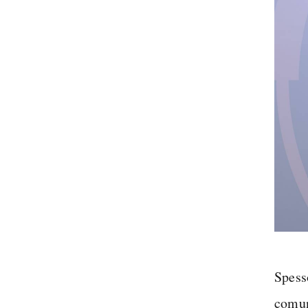
Spess
comun