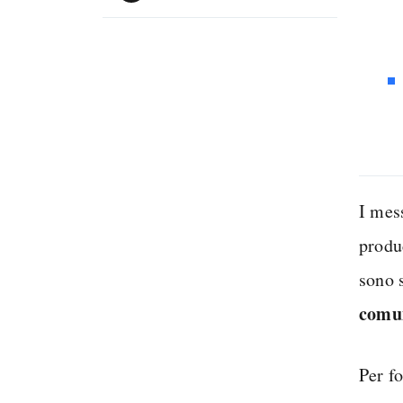
I mes
produ
sono s
comun
Per f