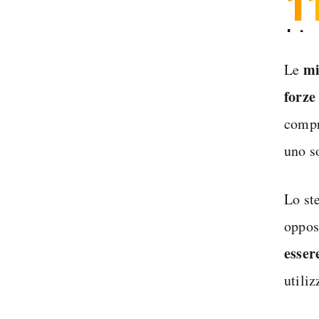
1
Inter
Spedi
mi
Le
forze
compr
uno s
Lo st
oppos
esser
utili