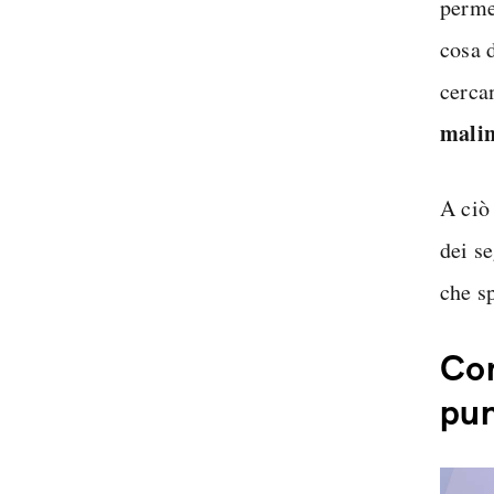
perme
cosa 
cerca
malin
A ciò
dei s
che s
Com
pun