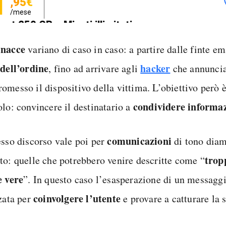
1
,95€
/mese
net 250 GB e Minuti illimitati
zione SIM GRATIS
nacce
variano di caso in caso: a partire dalle finte em
 dell’ordine
hacker
, fino ad arrivare agli
che annuncia
omesso il dispositivo della vittima. L’obiettivo però 
condividere informa
olo: convincere il destinatario a
comunicazioni
esso discorso vale poi per
di tono dia
trop
to: quelle che potrebbero venire descritte come “
e vere
”. In questo caso l’esasperazione di un messaggi
coinvolgere l’utente
zzata per
e provare a catturare la 