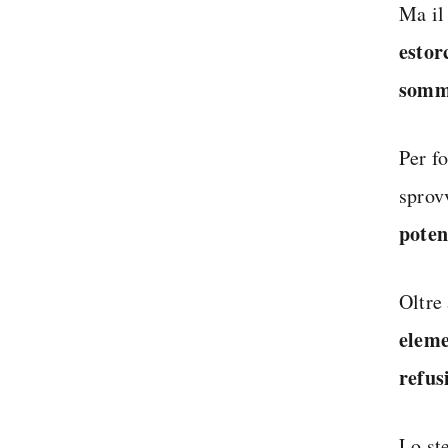
Ma il 
estor
somm
Per f
sprov
poten
Oltre 
eleme
refus
Lo st