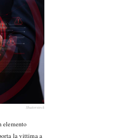
Shutterstock
n elemento
porta la vittima a