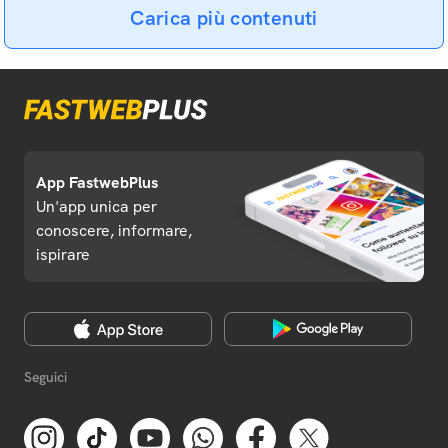
Carica più contenuti
App FastwebPlus
Un'app unica per
conoscere, informare,
ispirare
Seguici