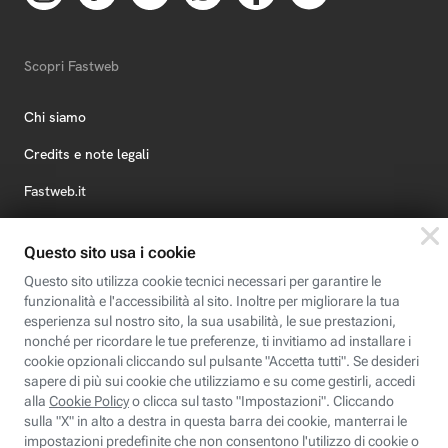
Scopri Fastweb
Chi siamo
Credits e note legali
Fastweb.it
Formazione
Fastweb Digital Academy
STEP FuturAbility District
Insieme, siamo futuro