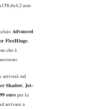
2x158,4x4,2 mm
Advanced
 telaio
r FlexHinge
.
ne che è
mmersioni.
e arriverà sul
ver Shadow
Jet-
,
199 euro
per la
d arrivare a