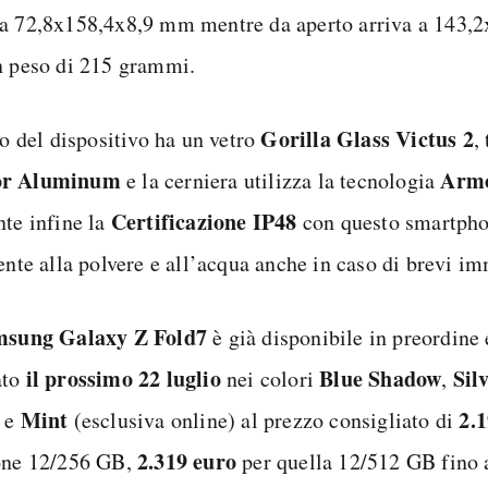
a 72,8x158,4x8,9 mm mentre da aperto arriva a 143,
n peso di 215 grammi.
Gorilla Glass Victus 2
ro del dispositivo ha un vetro
,
r Aluminum
Armo
e la cerniera utilizza la tecnologia
Certificazione
IP48
nte infine la
con questo smartpho
ente alla polvere e all’acqua anche in caso di brevi i
sung Galaxy Z Fold7
è già disponibile in preordine 
il prossimo 22 luglio
Blue Shadow
Sil
ato
nei colori
,
Mint
2.
e
(esclusiva online) al prezzo consigliato di
2.319 euro
one 12/256 GB,
per quella 12/512 GB fino a