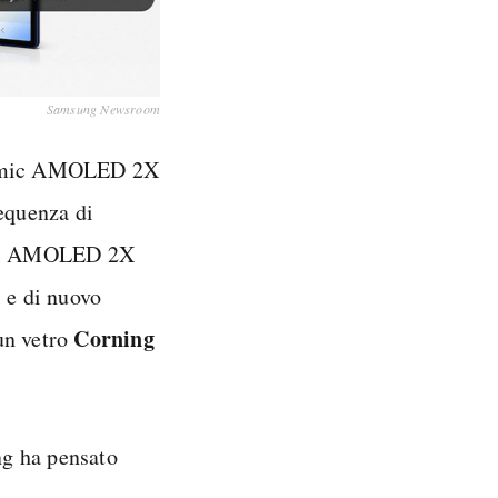
Samsung Newsroom
namic AMOLED 2X
requenza di
mic AMOLED 2X
l e di nuovo
Corning
un vetro
g ha pensato