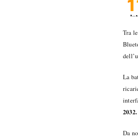
1
In
Sp
Tra l
Bluet
dell’u
La ba
ricar
inter
2032.
Da no