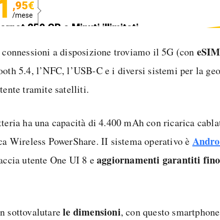
1
,95€
/mese
ternet 250 GB e Minuti illimitati
edizione SIM GRATIS
eSI
e connessioni a disposizione troviamo il 5G (con
ooth 5.4, l’NFC, l’USB-C e i diversi sistemi per la ge
tente tramite satelliti.
tteria ha una capacità di 4.400 mAh con ricarica cabla
Andro
ica Wireless PowerShare. II sistema operativo è
aggiornamenti garantiti fino 
faccia utente One UI 8 e
le dimensioni
n sottovalutare
, con questo smartphone