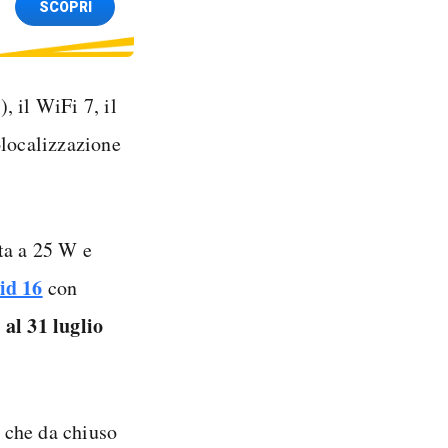
SCOPRI
M
), il WiFi 7, il
olocalizzazione
ta a 25 W e
id 16
con
al 31 luglio
 che da chiuso