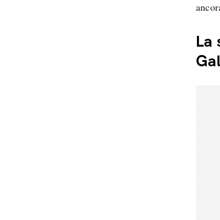
ancor
La 
Gal