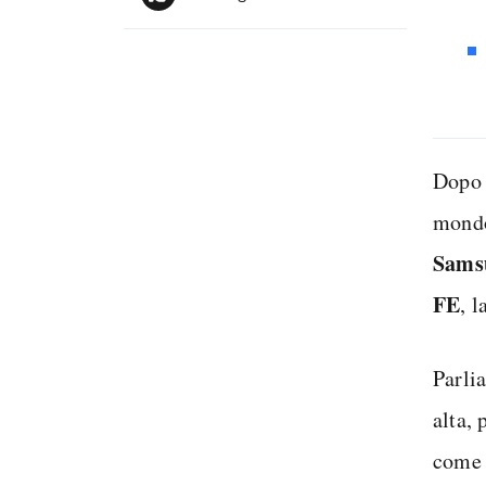
Dopo t
mondo
Sams
FE
, 
Parli
alta,
come 