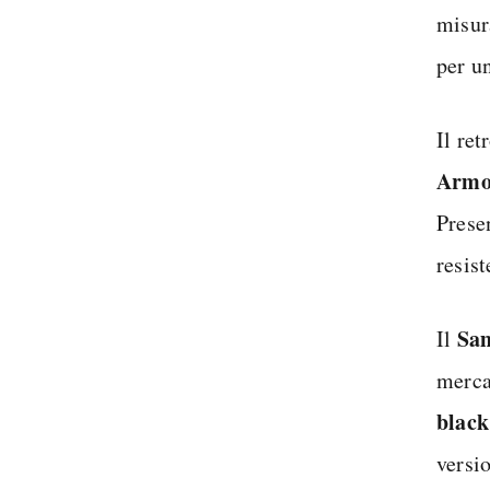
misur
per u
Il ret
Armo
Prese
resist
Sam
Il
merc
black
versi