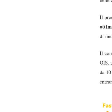
bene d
Il pr
ottim
di me
Il co
OIS, 
da 10
entra
Fas