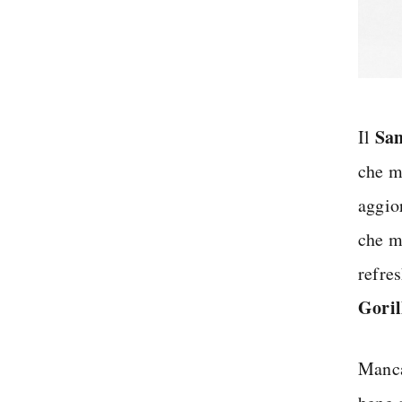
Sa
Il
che m
aggio
che m
refre
Goril
Manca