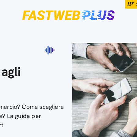
agli
mmercio? Come scegliere
ze? La guida per
rt