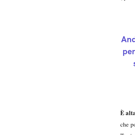
And
per
È alt
che p