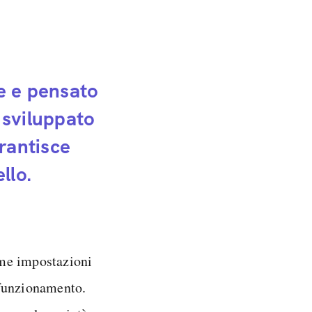
e e pensato
 sviluppato
rantisce
llo.
ime impostazioni
 funzionamento.