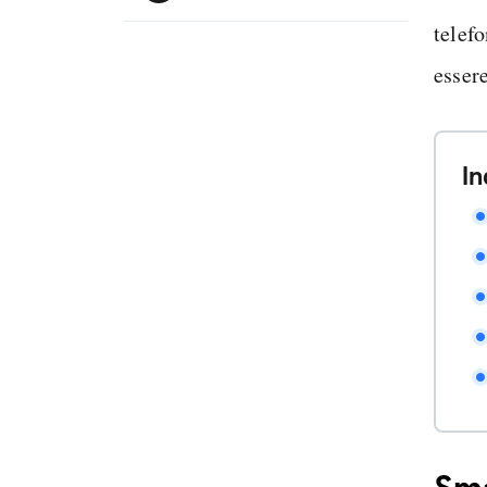
telef
esser
In