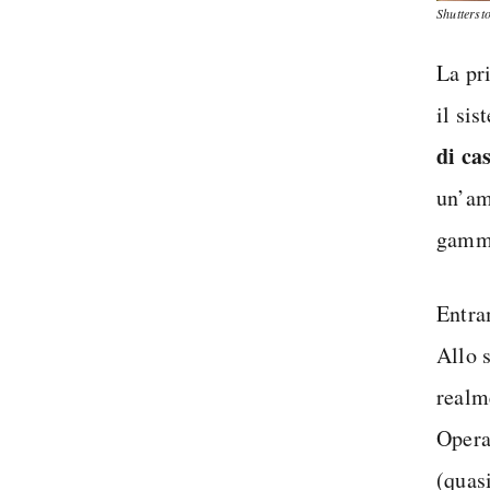
Shutterst
La pr
il si
di ca
un’amp
gamma
Entra
Allo 
realme
Opera
(quasi