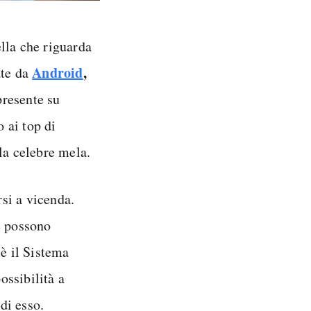
lla che riguarda
Android
,
ate da
presente su
o ai top di
la celebre mela.
si a vicenda.
e possono
è il Sistema
ossibilità a
 di esso.