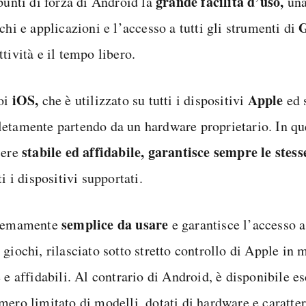
grande facilità d’uso,
punti di forza di Android la
una
G
chi e applicazioni e l’accesso a tutti gli strumenti di
tività e il tempo libero.
iOS,
Apple
oi
che è utilizzato su tutti i dispositivi
ed 
etamente partendo da un hardware proprietario. In qu
stabile ed affidabile, garantisce sempre le ste
sere
ti i dispositivi supportati.
semplice da usare
tremamente
e garantisce l’accesso a
 giochi, rilasciato sotto stretto controllo di Apple in
e e affidabili. Al contrario di Android, è disponibile 
mero limitato di modelli, dotati di hardware e caratter