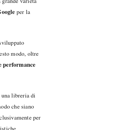
 grande varietà
oogle
per la
sviluppato
esto modo, oltre
sse performance
 una libreria di
 modo che siano
esclusivamente per
istiche