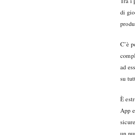
Tra i 
di gio
produt
C’è p
compl
ad es
su tut
È es
App e
sicur
un nu