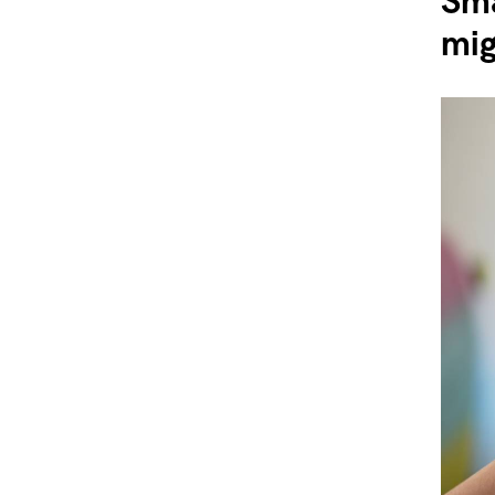
Sma
mig