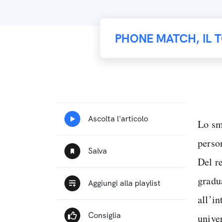
PHONE MATCH, IL 
Lo sm
perso
Del r
gradu
all’i
unive