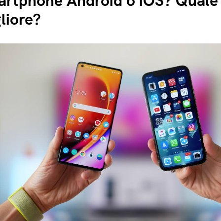
rtphone Android o iOS? Quale è
liore?