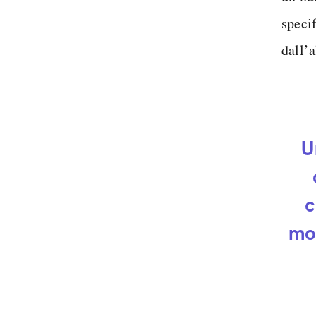
speci
dall’a
U
c
mol