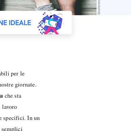
Shutterstock
NE IDEALE
bili per le
ostre giornate.
ta
che sta
l lavoro
 specifici. In un
i semplici