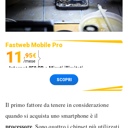
Fastweb Mobile Pro
11
,95€
/mese
Internet 250 GB e Minuti illimitati
Spedizione SIM GRATIS
SCOPRI
Il primo fattore da tenere in considerazione
quando si acquista uno smartphone è il
processore
. Sono quattro i chipset più utilizzati