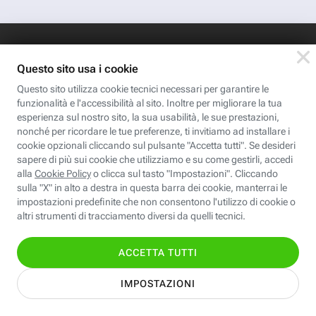
App FastwebPlus
Un'app unica per
conoscere, informare,
ispirare
Seguici