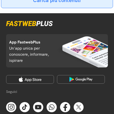
Carica più contenuti
App FastwebPlus
Un'app unica per
conoscere, informare,
ispirare
Seguici