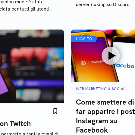
anion mode è stata
server nuking su Discord
ciata per tutti gli utenti
er. Scopriamo cos’è e come
iona
HOW-TO
WEB MARKETING & SOCIAL
Come smettere di
far apparire i post
Instagram su
on Twitch
Facebook
 permette a tanti giovani di