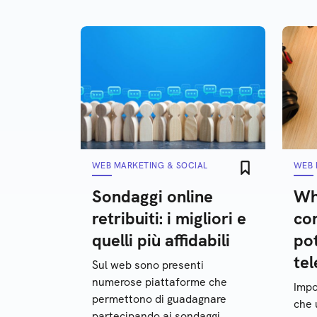
WEB MARKETING & SOCIAL
WEB 
Sondaggi online
Wh
retribuiti: i migliori e
co
quelli più affidabili
pot
tel
Sul web sono presenti
numerose piattaforme che
Impo
permettono di guadagnare
che 
partecipando ai sondaggi