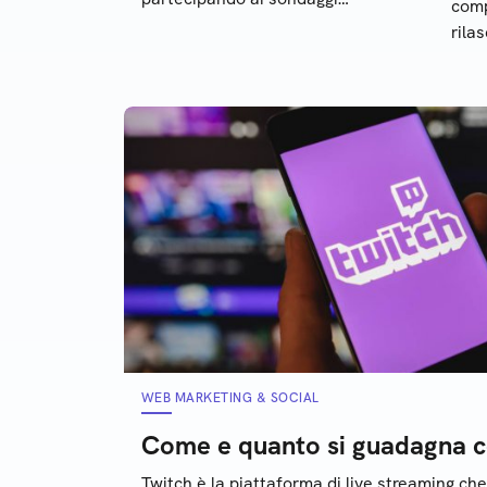
comp
online: quali sono quelle più
rilas
affidabili e vantaggiose
test
funz
WEB MARKETING & SOCIAL
Come e quanto si guadagna c
Twitch è la piattaforma di live streaming che