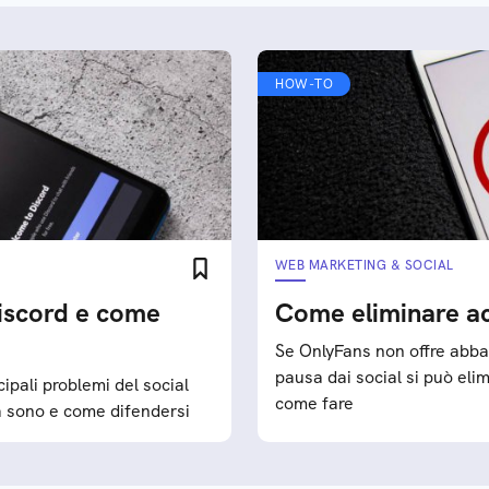
HOW-TO
WEB MARKETING & SOCIAL
Discord e come
Come eliminare a
Se OnlyFans non offre abbas
pausa dai social si può elim
ipali problemi del social
come fare
sa sono e come difendersi