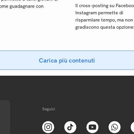
Il cross-posting su Facebo
 come guadagnare con
Instagram permette di
risparmiare tempo, ma non 
gradiscono questa opzione
scopriamo come disattivarl
app e da desktop
Carica più contenuti
Seguici