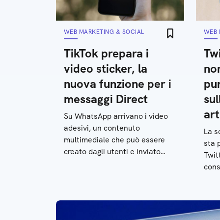
WEB MARKETING & SOCIAL
WEB 
TikTok prepara i
Tw
video sticker, la
no
nuova funzione per i
pu
messaggi Direct
sul
art
Su WhatsApp arrivano i video
adesivi, un contenuto
La s
multimediale che può essere
sta 
creato dagli utenti e inviato
Twit
nelle chat private: tutti i
cons
dettagli
piat
soci