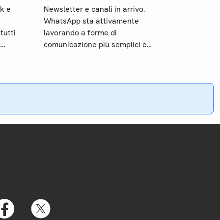
ok e
Newsletter e canali in arrivo.
WhatsApp sta attivamente
tutti
lavorando a forme di
:
comunicazione più semplici e
a da
con elevati standard di
sicurezza: tutti i dettagli