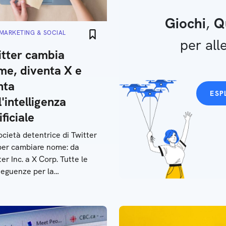
Giochi
,
Q
MARKETING & SOCIAL
per alle
itter cambia
me, diventa X e
nta
ESP
l'intelligenza
ificiale
ocietà detentrice di Twitter
per cambiare nome: da
ter Inc. a X Corp. Tutte le
eguenze per la
taforma e il futuro del
al network