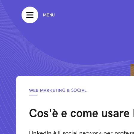
MENU
WEB MARKETING & SOCIAL
Cos'è e come usare 
LinkedIn è il social network per profess