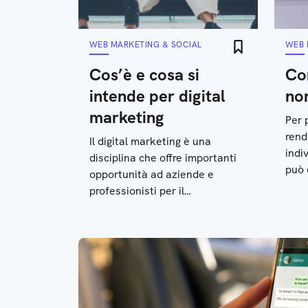
WEB MARKETING & SOCIAL
WEB 
Cos’è e cosa si
Co
intende per digital
nom
marketing
Per 
rend
Il digital marketing è una
indi
disciplina che offre importanti
può 
opportunità ad aziende e
l’ide
professionisti per il
ecco
raggiungimento dei loro
obiettivi: cos’è e le principali
strategie