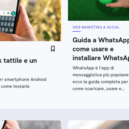
WEB MARKETING & SOCIAL
Guida a WhatsApp
come usare e
installare WhatsA
tattile e un
WhatsApp è l’app di
messaggistica più popolare
per smartphone Android
ecco la guida completa per
e come testarle
come scaricare, usare e
installare l’app per smartp
Android o iOS