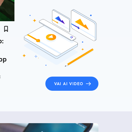
:
pp
:
VAI AI VIDEO
hone