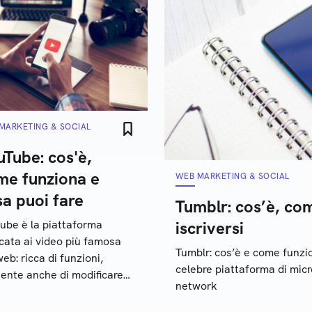
MARKETING & SOCIAL
Tube: cos'è,
me funziona e
WEB MARKETING & SOCIAL
a puoi fare
Tumblr: cos’è, co
ube è la piattaforma
iscriversi
cata ai video più famosa
Tumblr: cos’è e come funzion
web: ricca di funzioni,
celebre piattaforma di micr
ente anche di modificare
network
ati o trasmettere in
aming. Ecco quali sono