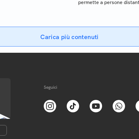
permette a persone distant
restare in contatto: scopri
come funziona
Carica più contenuti
Seguici