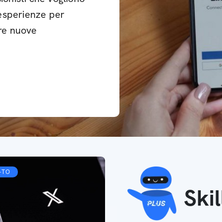
esperienze per
are nuove
-TO
Ski