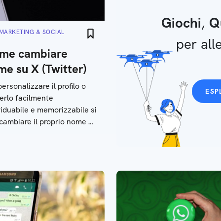
Giochi
,
Q
MARKETING & SOCIAL
per alle
me cambiare
e su X (Twitter)
personalizzare il profilo o
ESP
erlo facilmente
viduabile e memorizzabile si
cambiare il proprio nome o
ntificativo su X (Twitter):
 come fare