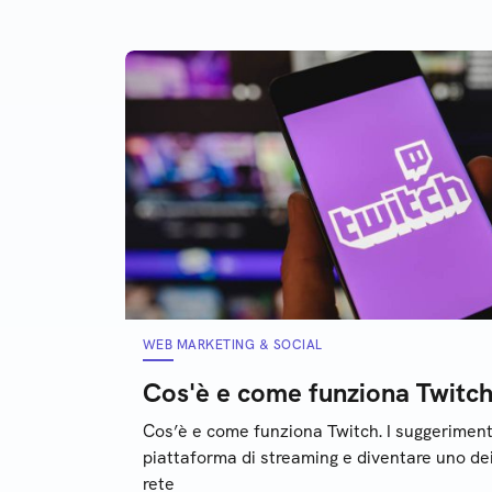
quelle più utili e apprezzate
tutt
cara
WEB MARKETING & SOCIAL
Cos'è e come funziona Twitc
Cos’è e come funziona Twitch. I suggeriment
piattaforma di streaming e diventare uno dei
rete