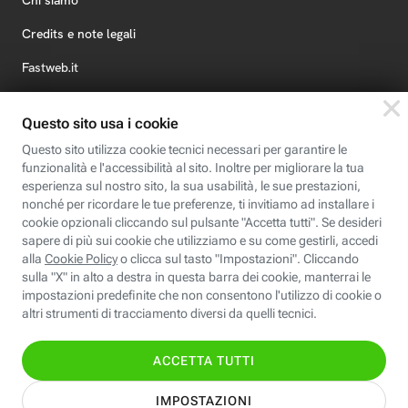
Chi siamo
Credits e note legali
Fastweb.it
Formazione
Fastweb Digital Academy
STEP FuturAbility District
Insieme, siamo futuro
© Fastweb SpA 2026 - P.IVA 12878470157
Informativa
Cookie
Modifica
Dichiarazione di