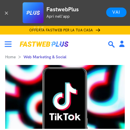
FastwebPlus
VAI
Apri nell'app
OFFERTA FASTWEB PER LA TUA CASA
Home
Web Marketing & Social