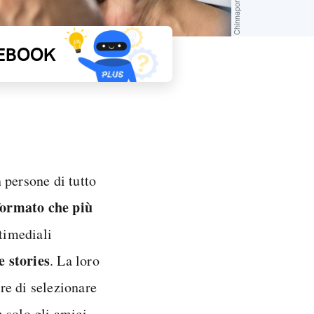
EBOOK
 persone di tutto
formato che più
ltimediali
e stories
. La loro
re di selezionare
: solo gli amici