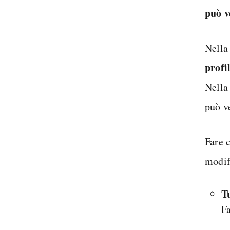
può v
Nella
profi
Nella
può ve
Fare c
modifi
Tu
Fa