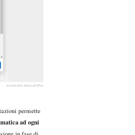
Screenshot Fastweb Plus
stazioni permette
omatica ad ogni
sione in fase di