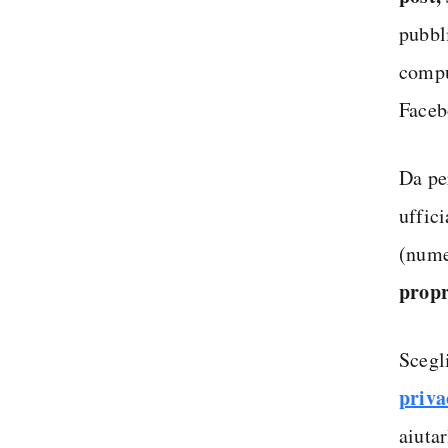
pubbl
compu
Faceb
Da per
uffic
(nume
propr
Scegl
priva
aiutar