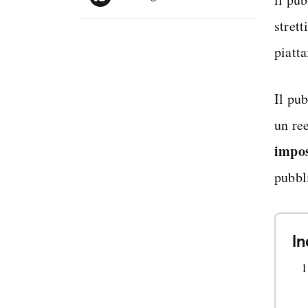
strett
piatt
Il pu
un ree
impos
pubbl
In