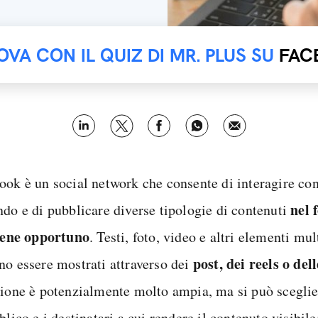
OVA CON IL QUIZ DI MR. PLUS SU
FAC
ook è un social network che consente di interagire con
nel 
ndo e di pubblicare diverse tipologie di contenuti
tiene opportuno
. Testi, foto, video e altri elementi mu
post, dei reels o dell
no essere mostrati attraverso dei
sione è potenzialmente molto ampia, ma si può sceglie
blico e i destinatari a cui rendere il contenuto visibile