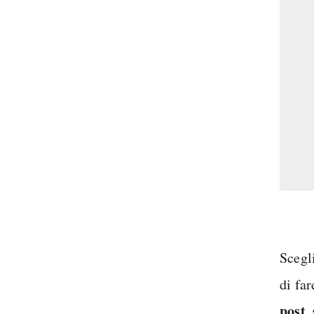
Scegl
di far
post, 