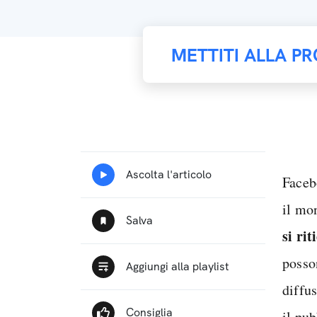
METTITI ALLA PR
Faceb
il mo
si ri
posso
diffu
il pub