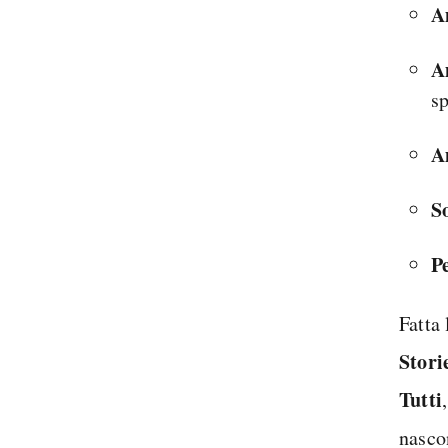
A
A
sp
Am
So
P
Fatta 
Stori
Tutti
nascon