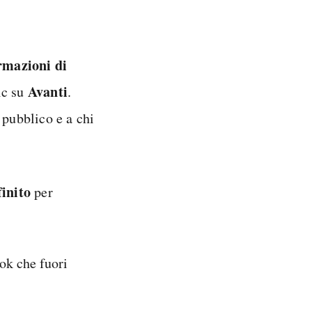
ormazioni di
Avanti
lic su
.
 pubblico e a chi
inito
per
:
ok che fuori