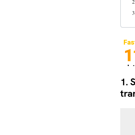
Fas
1
In
Sp
1.
S
tra