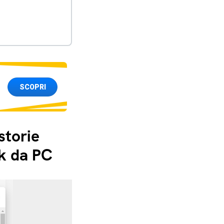
SCOPRI
storie
ok da PC