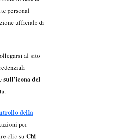
ite personal
zione ufficiale di
llegarsi al sito
redenziali
sull’icona del
ic
ta.
trollo della
tazioni per
Chi
are clic su