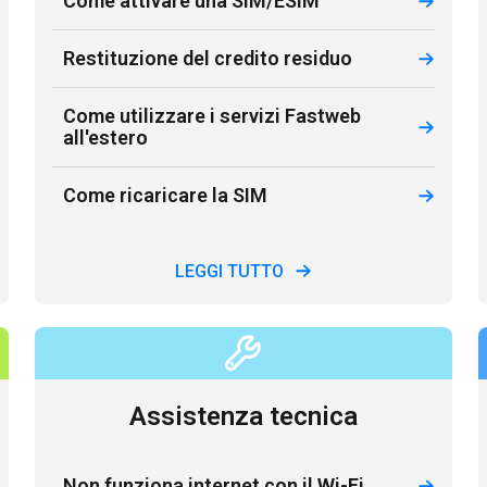
Come attivare una SIM/ESIM
Restituzione del credito residuo
Come utilizzare i servizi Fastweb
all'estero
Come ricaricare la SIM
LEGGI TUTTO
Assistenza tecnica
Non funziona internet con il Wi-Fi