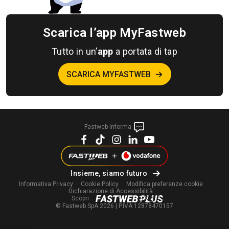
Scarica l’app MyFastweb
Tutto in un’
app
a portata di tap
SCARICA MYFASTWEB
Fastweb informa
Insieme, siamo futuro
Informativa Privacy
Cookie Policy
Modifica
preferenze cookie
Dichiarazione di Accessibilità
Scopri
© Fastweb SpA 2026 | P.IVA 12878470157