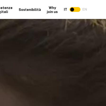
etenze
Why
IT
EN
Sostenibilità
gitali
join us