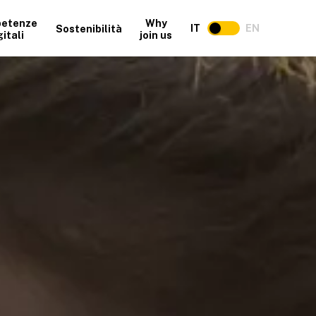
etenze
Why
IT
EN
Sostenibilità
gitali
join us