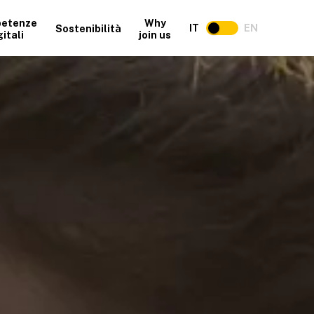
etenze
Why
IT
EN
Sostenibilità
gitali
join us