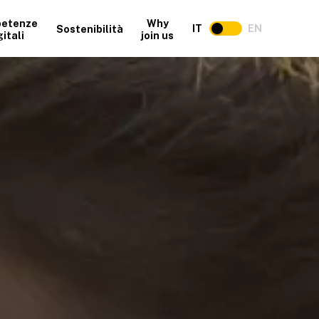
etenze
Why
IT
EN
Sostenibilità
gitali
join us