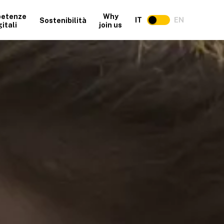
etenze
Why
IT
EN
Sostenibilità
gitali
join us