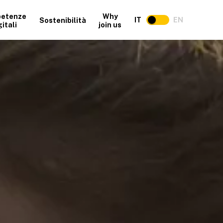
etenze
Why
IT
EN
Sostenibilità
gitali
join us