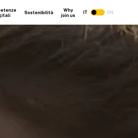
etenze
Why
IT
EN
Sostenibilità
gitali
join us