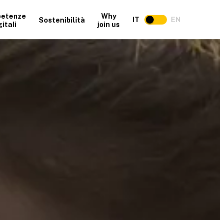
etenze
Why
IT
EN
Sostenibilità
gitali
join us