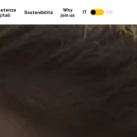
etenze
Why
IT
EN
Sostenibilità
gitali
join us