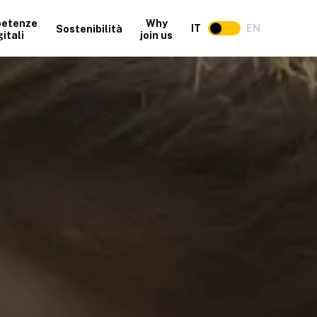
etenze
Why
IT
EN
Sostenibilità
gitali
join us