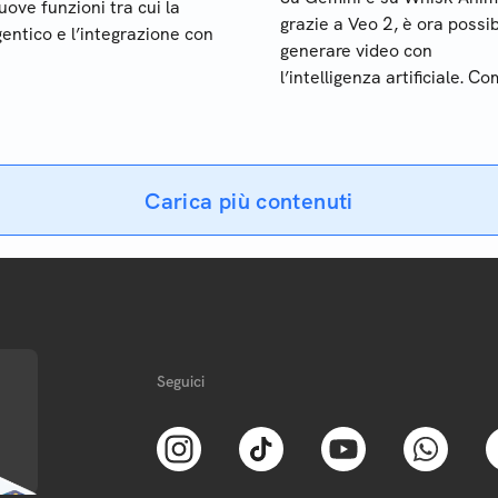
uove funzioni tra cui la
grazie a Veo 2, è ora possib
ntico e l’integrazione con
generare video con
l’intelligenza artificiale. C
funziona e quali sono i limit
presenti
Carica più contenuti
Seguici