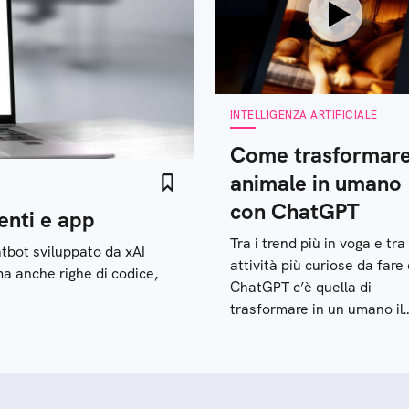
INTELLIGENZA ARTIFICIALE
Come trasformar
animale in umano
con ChatGPT
enti e app
Tra i trend più in voga e tra 
atbot sviluppato da xAI
attività più curiose da fare
 ma anche righe di codice,
ChatGPT c’è quella di
trasformare in un umano il
proprio animale domestico:
come fare