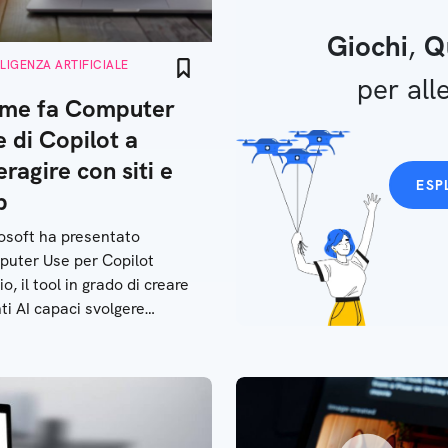
Giochi
,
Q
LLIGENZA ARTIFICIALE
per alle
me fa Computer
 di Copilot a
eragire con siti e
ESP
p
osoft ha presentato
uter Use per Copilot
o, il tool in grado di creare
ti AI capaci svolgere
rse operazioni come un
te in carne e ossa