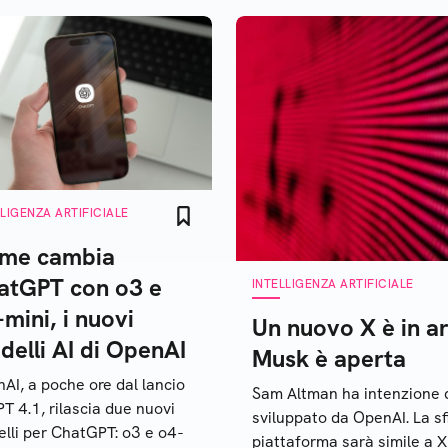
LLIGENZA ARTIFICIALE
me cambia
atGPT con o3 e
INTELLIGENZA ARTIFICIALE
mini, i nuovi
Un nuovo X è in ar
elli AI di OpenAI
Musk è aperta
AI, a poche ore dal lancio
Sam Altman ha intenzione d
PT 4.1, rilascia due nuovi
sviluppato da OpenAI. La sf
lli per ChatGPT: o3 e o4-
piattaforma sarà simile a X