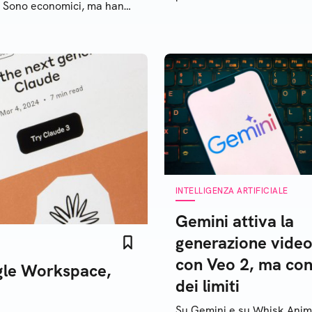
. Sono economici, ma hanno
cità elevate di
ionamento
INTELLIGENZA ARTIFICIALE
Gemini attiva la
generazione vide
con Veo 2, ma co
ogle Workspace,
dei limiti
Su Gemini e su Whisk Anim