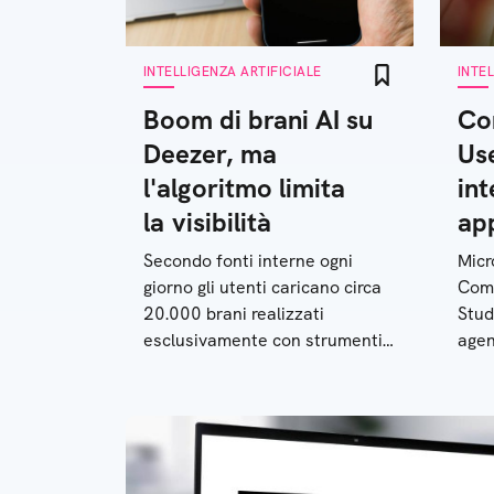
INTELLIGENZA ARTIFICIALE
INTE
Boom di brani AI su
Co
Deezer, ma
Use
l'algoritmo limita
int
la visibilità
ap
Secondo fonti interne ogni
Micr
giorno gli utenti caricano circa
Comp
20.000 brani realizzati
Studi
esclusivamente con strumenti
agen
di intelligenza artificiale
dive
generativa
uten