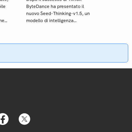
ile
ByteDance ha presentato il
nuovo Seed-Thinking-v1.5, un
ome
modello di intelligenza
i
artificiale con capacità di
ragionamento avanzata