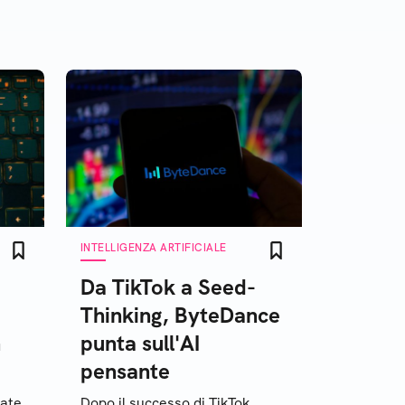
INTELLIGENZA ARTIFICIALE
Da TikTok a Seed-
o
Thinking, ByteDance
n
punta sull'AI
pensante
ate,
Dopo il successo di TikTok