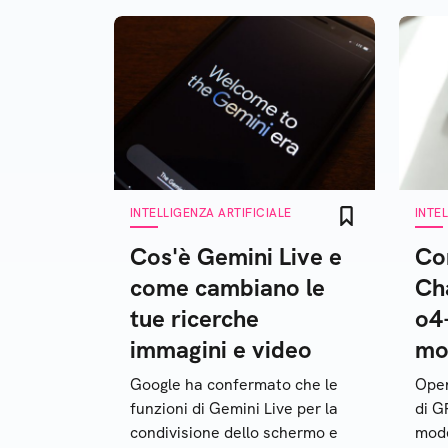
INTELLIGENZA ARTIFICIALE
INTE
Cos'è Gemini Live e
Co
come cambiano le
Ch
tue ricerche
o4-
immagini e video
mod
Google ha confermato che le
Open
funzioni di Gemini Live per la
di G
condivisione dello schermo e
mode