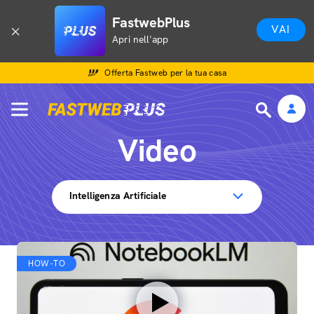
FastwebPlus
VAI
Apri nell'app
Offerta Fastweb per la tua casa
Video
Intelligenza Artificiale
HOW-TO