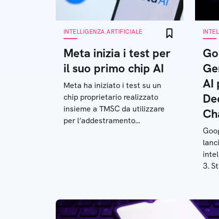
INTELLIGENZA ARTIFICIALE
INTE
Meta inizia i test per
Go
il suo primo chip AI
Ge
AI 
Meta ha iniziato i test su un
De
chip proprietario realizzato
insieme a TMSC da utilizzare
Ch
per l’addestramento
Goog
dell’intelligenza artificiale. Ecco
lanc
cosa sappiamo
inte
3. S
pote
Cha