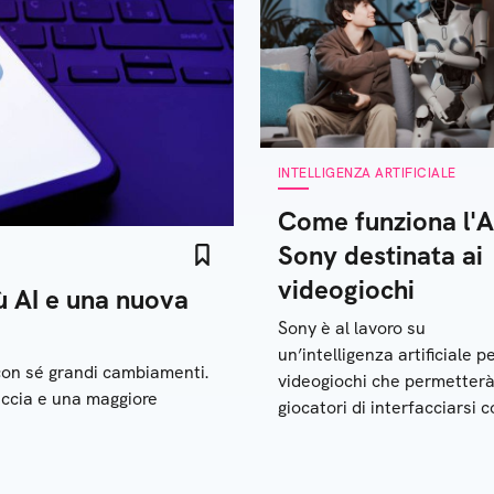
INTELLIGENZA ARTIFICIALE
Come funziona l'AI
Sony destinata ai
videogiochi
iù AI e una nuova
Sony è al lavoro su
un’intelligenza artificiale pe
 con sé grandi cambiamenti.
videogiochi che permetterà
accia e una maggiore
giocatori di interfacciarsi c
protagonisti sullo schermo.
Cosa sappiamo