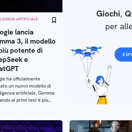
Giochi
,
Q
LLIGENZA ARTIFICIALE
per alle
ogle lancia
mma 3, il modello
più potente di
ESP
epSeek e
atGPT
le ha ufficialmente
iato un nuovo modello di
lligenza artificiale, Gemma
tando ai primi test è più
nte di DeepSeek e
tGPT