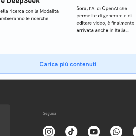
h e DeepSeek
Sora, l’AI di OpenAI che
nella ricerca con la Modalità
permette di generare e di
cambieranno le ricerche
editare video, è finalmente
arrivata anche in Italia.
Scopriamo con quali limiti e
può utilizzarlo
Carica più contenuti
Seguici