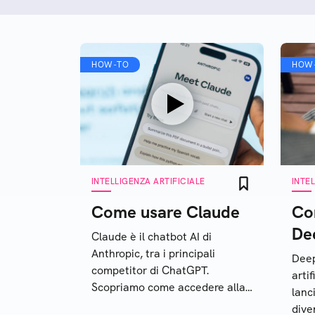
HOW-TO
HOW
INTELLIGENZA ARTIFICIALE
INTE
Come usare Claude
Co
De
Claude è il chatbot AI di
Anthropic, tra i principali
Deep
competitor di ChatGPT.
arti
Scopriamo come accedere alla
lanc
piattaforma e come utilizzare le
dive