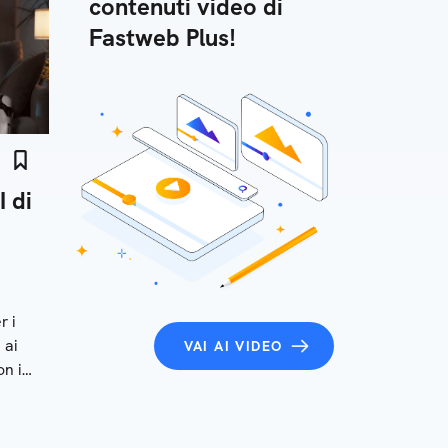
contenuti video di
Fastweb Plus!
 di
r i
 ai
VAI AI VIDEO
on i