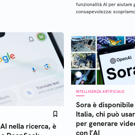
funzionalità AI per aiutare 
GPT. Scopriamo come fare
consapevolezza: scopriamo
usarla
INTELLIGENZA ARTIFICIALE
Sora è disponibile
Italia, chi può usa
per generare vide
I nella ricerca, è
con l’AI