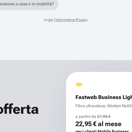
nessione a casa e in mobilità?
Leggi
l'informativa Privacy
.
Fastweb Business Lig
offerta
Fibra ultraveloce, Modem NeXXt 
a partire da
27,95 €
22,95 €
al mese
per i clienti Mobile Business