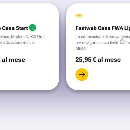
 Casa Start
Fastweb Casa FWA Li
aveloce, Modem NeXXt One
La connessione di nuova gene
e attivazione inclusi.
per navigare senza
limiti
fi
Mbit/s.
€
al mese
25
,95 €
al mese