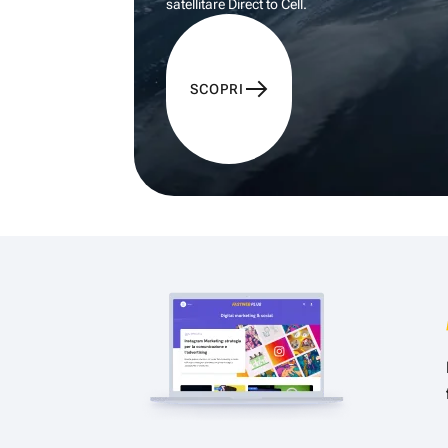
satellitare Direct to Cell.
SCOPRI