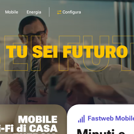
Configura
Mobile
Energia
SEI FU
TU SEI FUTURO
MOBILE
Fastweb Mobil
-Fi di CASA
Minuti e