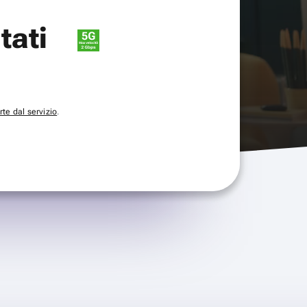
itati
te dal servizio
.