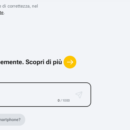
e di correttezza, nel
te
.
locemente.
Scopri di più
0
/ 1000
 smartphone?