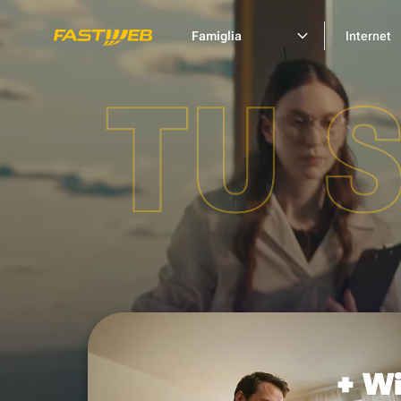
Famiglia
Internet
TU 
+ Wi