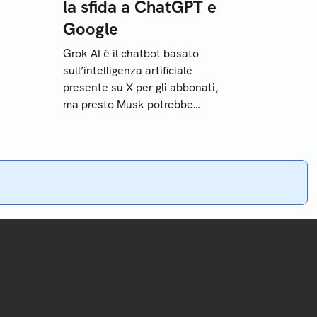
la sfida a ChatGPT e
Google
Grok AI è il chatbot basato
sull’intelligenza artificiale
presente su X per gli abbonati,
ma presto Musk potrebbe
e
renderlo gratuito per tutti: la
sfida è a ChatGPT