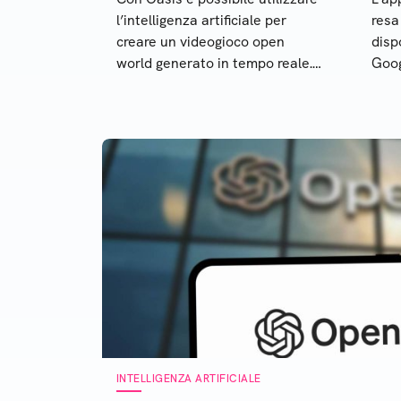
l’intelligenza artificiale per
resa
creare un videogioco open
dispo
world generato in tempo reale.
Goog
Vediamo come funziona questo
un a
strumento
INTELLIGENZA ARTIFICIALE