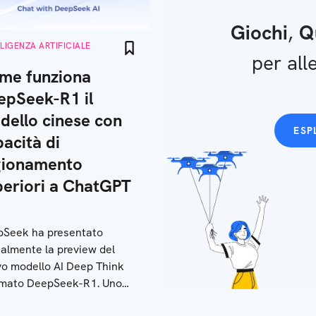
Giochi
,
Q
LLIGENZA ARTIFICIALE
per alle
me funziona
epSeek-R1 il
dello cinese con
ESP
acità di
gionamento
periori a ChatGPT
Seek ha presentato
cialmente la preview del
o modello AI Deep Think
mato DeepSeek-R1. Uno
mento potente che può già