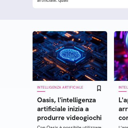
artificiale: quali
INTELLIGENZA ARTIFICIALE
INTE
Oasis, l'intelligenza
L'
artificiale inizia a
arr
produrre videogiochi
co
Con Oasis è possibile utilizzare
L’ap