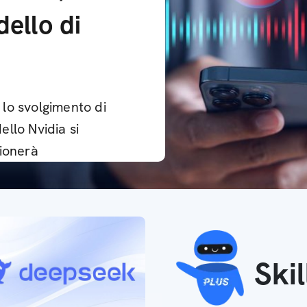
ello di
e lo svolgimento di
llo Nvidia si
zionerà
Ski