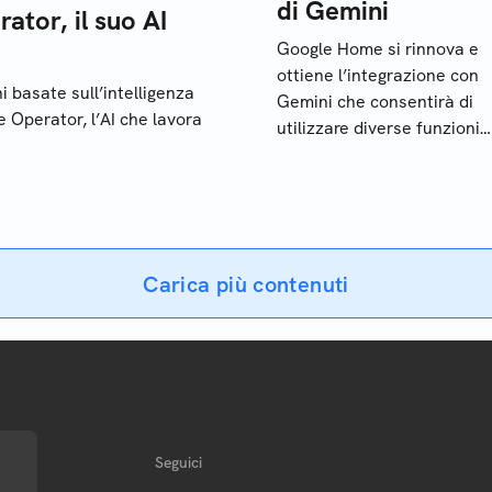
di Gemini
ator, il suo AI
Google Home si rinnova e
ottiene l’integrazione con
 basate sull’intelligenza
Gemini che consentirà di
e Operator, l’AI che lavora
utilizzare diverse funzioni
basate sull’intelligenza
artificiale per la smart hom
Carica più contenuti
Seguici