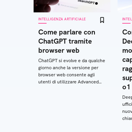
INTELLIGENZA ARTIFICIALE
INTE
Come parlare con
Co
ChatGPT tramite
De
browser web
mo
cap
ChatGPT si evolve e da qualche
ra
giorno anche la versione per
browser web consente agli
su
utenti di utilizzare Advanced
o1
Voice Mode per parlare
direttamente col tool
Deep
uffi
nuov
chia
stru