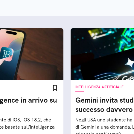
popolare e l’IA sta
trasformando radicalment
questo settore
INTELLIGENZA ARTIFICIALE
igence in arrivo su
Gemini invita stud
successo davvero 
to di iOS, iOS 18.2, che
Negli USA uno studente ha 
e basate sull’intelligenza
di Gemini a una domanda. L’