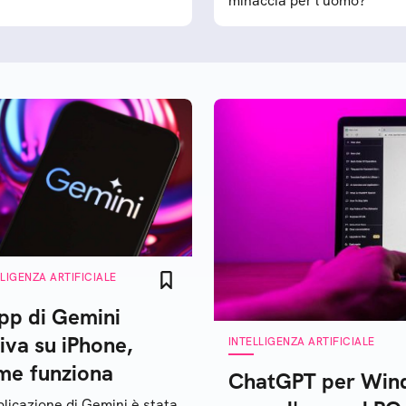
minaccia per l‘uomo?
LLIGENZA ARTIFICIALE
app di Gemini
iva su iPhone,
INTELLIGENZA ARTIFICIALE
me funziona
ChatGPT per Wind
plicazione di Gemini è stata