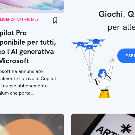
Giochi
,
Q
LLIGENZA ARTIFICIALE
per alle
pilot Pro
ponibile per tutti,
o l'AI generativa
ESP
Microsoft
osoft ha annunciato
cialmente l’arrivo di Copilot
 il nuovo abbonamento
ium che porta
elligenza artificiale a
osizione delle persone