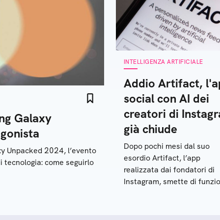
INTELLIGENZA ARTIFICIALE
Addio Artifact, l'
social con AI dei
creatori di Instag
ng Galaxy
già chiude
agonista
Dopo pochi mesi dal suo
axy Unpacked 2024, l’evento
esordio Artifact, l’app
i tecnologia: come seguirlo
realizzata dai fondatori di
Instagram, smette di funzi
per sempre: cos’era e i moti
del fallimento