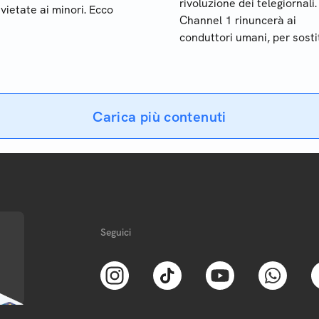
rivoluzione dei telegiornali.
 vietate ai minori. Ecco
Channel 1 rinuncerà ai
conduttori umani, per sostit
con modelli realizzati con
l’intelligenza artificiale
Carica più contenuti
Seguici