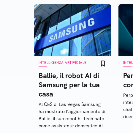
INTELLIGENZA ARTIFICIALE
INTE
Ballie, il robot AI di
Per
Samsung per la tua
co
casa
Perp
intel
Al CES di Las Vegas Samsung
chat
ha mostrato l’aggiornamento di
rice
Ballie, il suo robot hi-tech nato
scop
come assistente domestico AI e
non solo. Ecco quello che