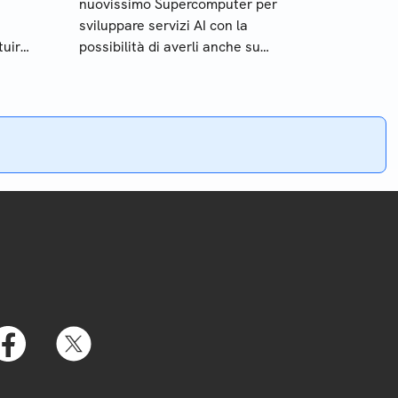
nuovissimo Supercomputer per
sviluppare servizi AI con la
uirli
possibilità di averli anche su
cloud e rendere competitivo il
nostro paese in questo settore.
Cosa sappiamo