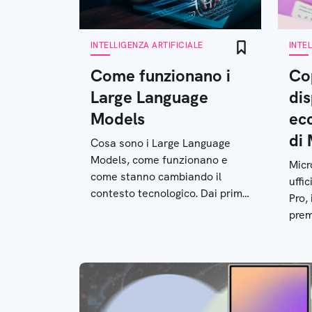
INTELLIGENZA ARTIFICIALE
INTE
Come funzionano i
Co
Large Language
dis
Models
ecc
di 
Cosa sono i Large Language
Models, come funzionano e
Micr
come stanno cambiando il
uffi
contesto tecnologico. Dai primi
Pro,
modelli teorizzati il secolo
prem
scorso fino a ChatGPT
l’int
disp