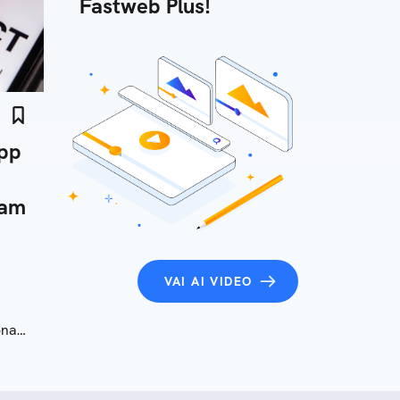
Fastweb Plus!
app
ram
VAI AI VIDEO
onare
vi