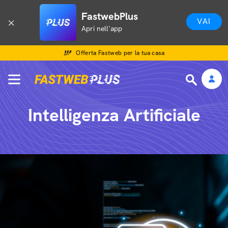
FastwebPlus
VAI
Apri nell'app
Offerta Fastweb per la tua casa
Intelligenza Artificiale