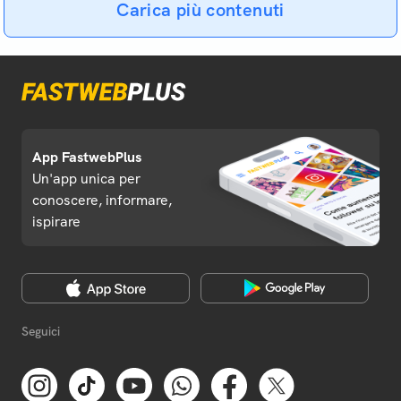
Carica più contenuti
App FastwebPlus
Un'app unica per
conoscere, informare,
ispirare
Seguici