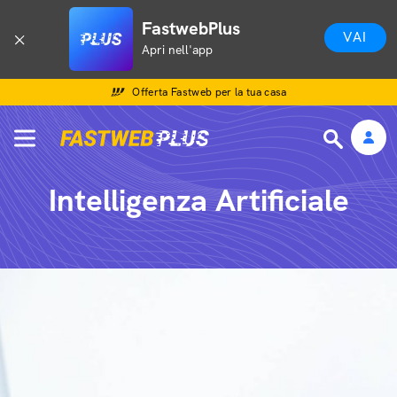
FastwebPlus
VAI
Apri nell'app
Offerta Fastweb per la tua casa
Intelligenza Artificiale