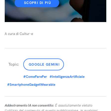
SCOPRI DI PIÙ
A cura di Cultur-e
Topic:
GOOGLE GEMINI
#ComeFarePer
#IntelligenzaArtificiale
#SmartphoneGadgetWearable
Addestramento IA non consentito:
É assolutamente vietato
l’utilizzo del contenuto di questa pubblicazione, in qualsiasi