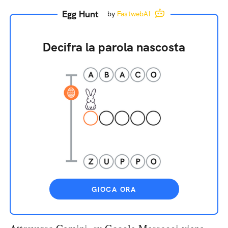
Egg Hunt
by
FastwebAI
Decifra la parola nascosta
GIOCA ORA