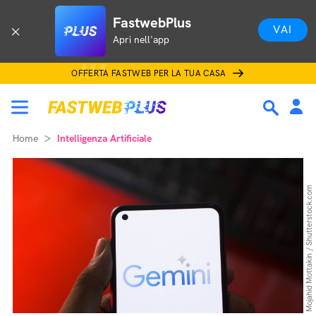
FastwebPlus
VAI
Apri nell'app
OFFERTA FASTWEB PER LA TUA CASA
Home
Intelligenza Artificiale
Mojahid Mottakin / Shutterstock.com