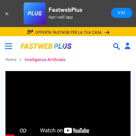
FastwebPlus
VAI
Apri nell'app
OFFERTA FASTWEB PER LA TUA CASA
Home
Intelligenza Artificiale