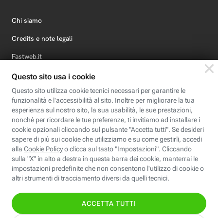
Chi siamo
Credits e note legali
Fastweb.it
Formazione
Fastweb Digital Academy
STEP FuturAbility District
Insieme, siamo futuro
© Fastweb SpA 2026 - P.IVA 12878470157