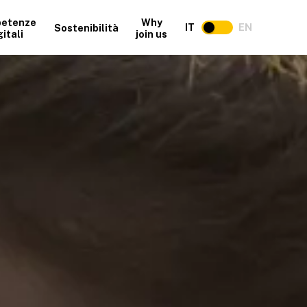
etenze
Why
IT
EN
Sostenibilità
gitali
join us