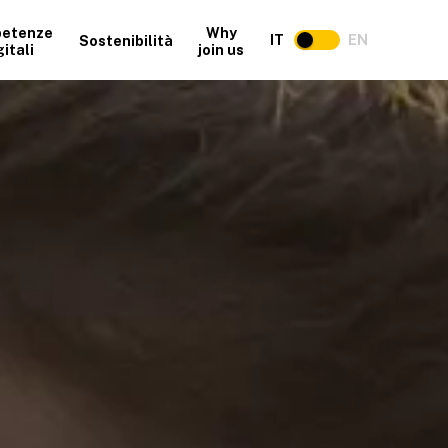
etenze
Why
IT
EN
Sostenibilità
gitali
join us