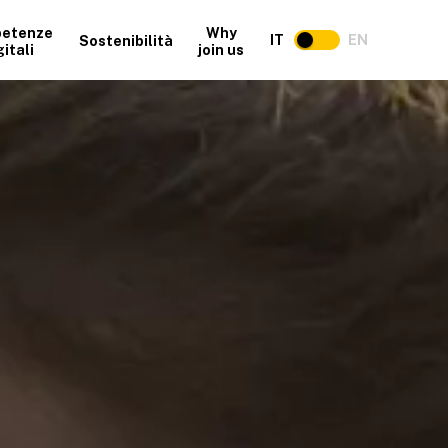
etenze
Why
IT
EN
Sostenibilità
gitali
join us