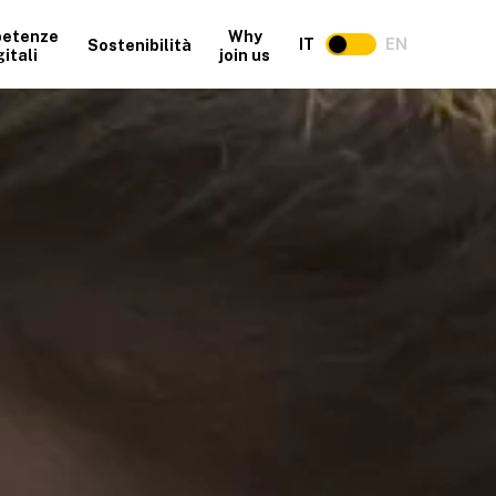
etenze
Why
IT
EN
Sostenibilità
gitali
join us