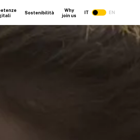
etenze
Why
IT
EN
Sostenibilità
gitali
join us