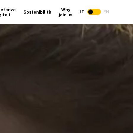
etenze
Why
IT
EN
Sostenibilità
gitali
join us