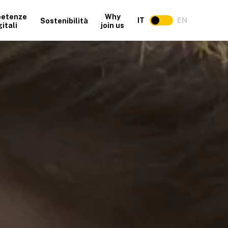
etenze
Why
IT
EN
Sostenibilità
gitali
join us