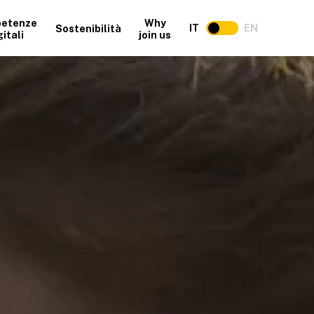
etenze
Why
IT
EN
Sostenibilità
gitali
join us