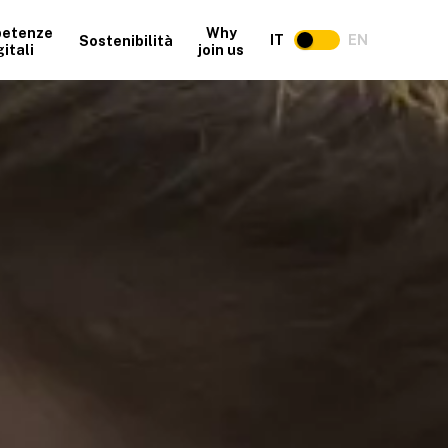
etenze
Why
IT
EN
Sostenibilità
gitali
join us