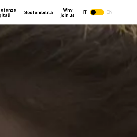
etenze
Why
IT
EN
Sostenibilità
gitali
join us