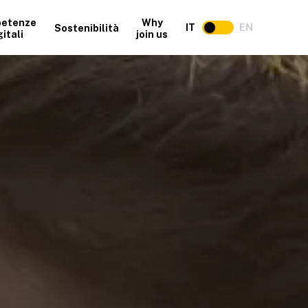
etenze
Why
IT
EN
Sostenibilità
gitali
join us